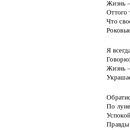
Жизнь 
Оттого 
Что св
Роковые
Я всегда
Говорю:
Жизнь —
Украшае
Обратис
По луне
Успокой
Правды 