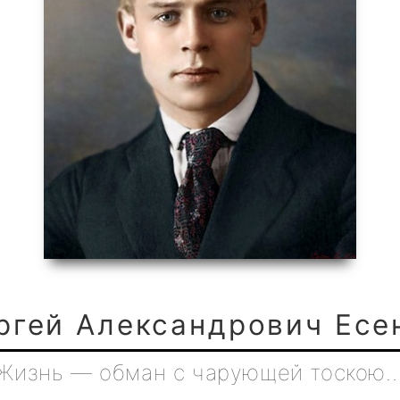
ргей Александрович Есе
Жизнь — обман с чарующей тоскою