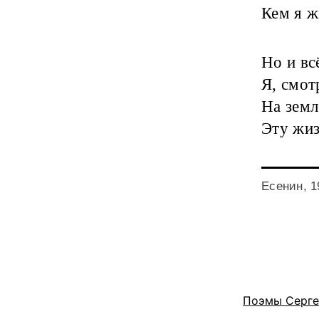
Кем я ж
Но и вс
Я, смот
На земл
Эту жиз
Есенин, 1
Поэмы Серге