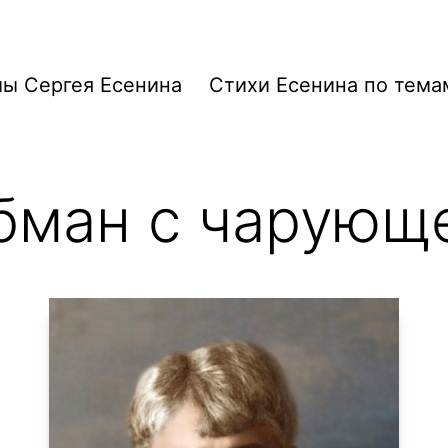
ы Сергея Есенина
Стихи Есенина по тема
бман с чарующ