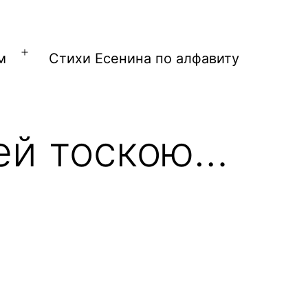
м
Стихи Есенина по алфавиту
Открыть
меню
ей тоскою…