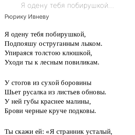
Я одену тебя побирушкой…
Рюрику Ивневу
Я одену тебя побирушкой,
Подпояшу оструганным лыком.
Упираяся толстою клюшкой,
Уходи ты к лесным повиликам.
У стогов из сухой боровины
Шьет русалка из листьев обновы.
У ней губы краснее малины,
Брови черные круче подковы.
Ты скажи ей: «Я странник усталый,