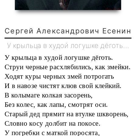
Сергей Александрович Есенин
У крыльца в худой логушке дёготь…
У крыльца в худой логушке дёготь.
Струи черные расхлябились, как змейки.
Ходят куры черных змей потрогать
И в навозе чистят клюв свой клейкий.
В колымаге колкая засорень,
Без колес, как лапы, смотрят оси.
Старый дед прямит на втулке шкворень,
Словно косу долбит на покосе.
У погребки с маткой поросята,