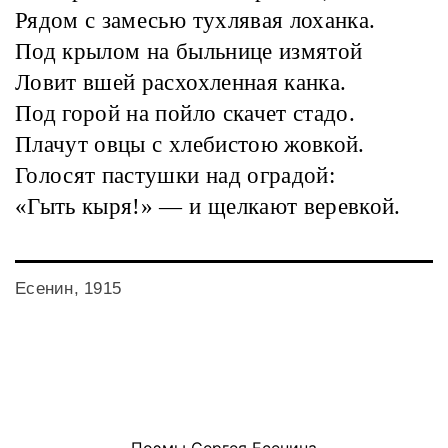
Рядом с замесью тухлявая лоханка.
Под крылом на быльнице измятой
Ловит вшей расхохленная канка.
Под горой на пойло скачет стадо.
Плачут овцы с хлебистою жовкой.
Голосят пастушки над оградой:
«Гыть кыря!» — и щелкают веревкой.
Есенин, 1915
Поэмы Сергея Есенина