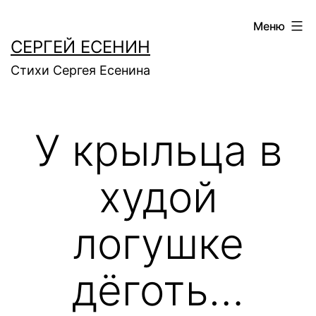
Перейти
Меню
к
СЕРГЕЙ ЕСЕНИН
содержимому
Стихи Сергея Есенина
У крыльца в
худой
логушке
дёготь…