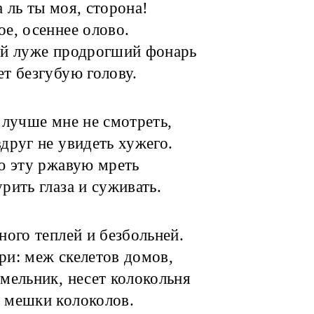
 ль ты моя, сторона!
е, осеннее олово.
ой луже продрогший фонарь
т безгубую голову.
 лучше мне не смотреть,
друг не увидеть хужего.
ю эту ржавую мреть
рить глаза и суживать.
ного теплей и безбольней.
и: меж скелетов домов,
мельник, несет колокольня
 мешки колоколов.