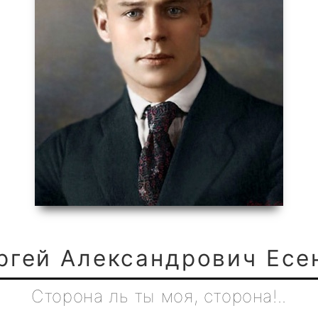
ргей Александрович Есе
Сторона ль ты моя, сторона!..