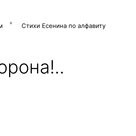
м
Стихи Есенина по алфавиту
Открыть
меню
орона!..