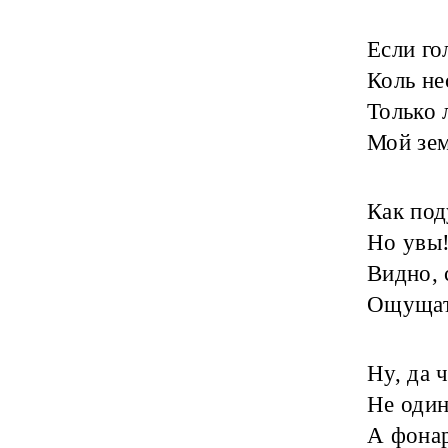
Если го
Коль не
Только 
Мой зем
Как под
Но увы!
Видно, 
Ощущать
Ну, да 
Не один
А фонар