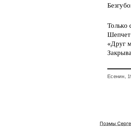
Безгубо
Только 
Шепчет 
«Друг м
Закрыва
Есенин, 1
Поэмы Серге