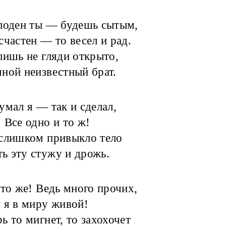
лоден ты — будешь сытым,
счастен — то весел и рад.
лишь не гляди открыто,
ной неизвестный брат.
умал я — так и сделал,
 Все одно и то ж!
слишком привыкло тело
 эту стужу и дрожь.
что же! Ведь много прочих,
 я в миру живой!
ь то мигнет, то захохочет