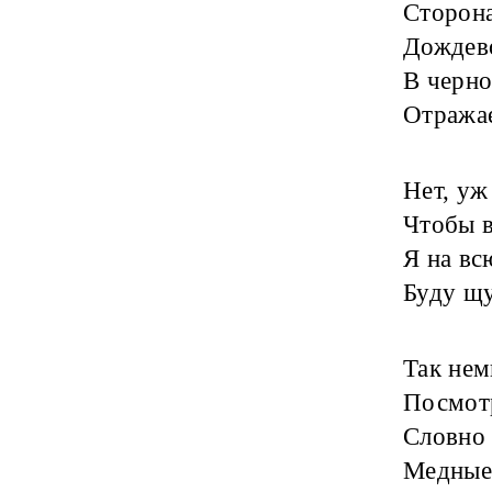
Сторона
Дождево
В черн
Отражае
Нет, уж
Чтобы в
Я на вс
Буду щу
Так нем
Посмотр
Словно 
Медные