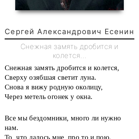
Сергей Александрович Есенин
Снежная замять дробится и
колется…
Снежная замять дробится и колется,
Сверху озябшая светит луна.
Снова я вижу родную околицу,
Через метель огонек у окна.
Все мы бездомники, много ли нужно
нам.
То, что далось мне, про то и пою.