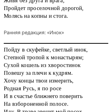
Живя без друга и врага,
Пройдет проселочной дорогой,
Молясь на копны и стога.
Ранняя редакция: «Инок»
Пойду в скуфейке, светлый инок,
Степной тропой к монастырям;
Сухой кошель из хворостинок
Повешу за плечи к кудрям.
Хочу концы твои измерить,
Родная Русь, я по росе
И в счастье ближнего поверить
На взбороненной полосе.
Иду. В траве звенит мой посох,