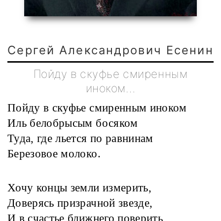
Сергей Александрович Есенин
Пойду в скуфье смиренным
иноком…
Пойду в скуфье смиренным иноком
Иль белобрысым босяком
Туда, где льется по равнинам
Березовое молоко.
Хочу концы земли измерить,
Доверясь призрачной звезде,
И в счастье ближнего поверить