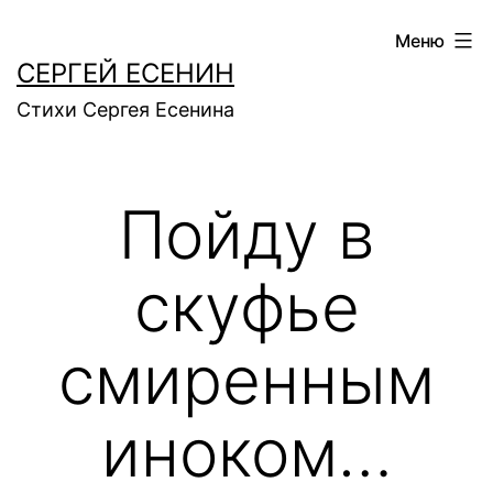
Перейти
Меню
к
СЕРГЕЙ ЕСЕНИН
содержимому
Стихи Сергея Есенина
Пойду в
скуфье
смиренным
иноком…