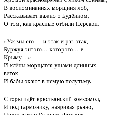
В воспоминаниях морщиня лоб,
Рассказывает важно о Будённом,
О том, как красные отбили Перекоп.
«Уж мы его — и этак и раз-этак, —
Буржуя энтого… которого… в
Крыму…»
И клёны морщатся ушами длинных
веток,
И бабы охают в немую полутьму.
С горы идёт крестьянский комсомол,
И под гармонику, наяривая рьяно,
Поют агитки Бедного Демьяна,