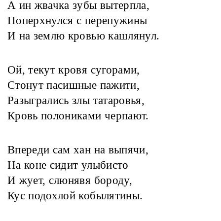
А ин жвачка зубы вытерпла,
Поперхнулся с перепужины
И на землю кровью кашлянул.
Ой, текут кровя сугорами,
Стонут пасишные пажити,
Разыгрались злы татаровья,
Кровь полониками черпают.
Впереди сам хан на выпячи,
На коне сидит улыбисто
И жует, слюнявя бороду,
Кус подохлой кобылятины.