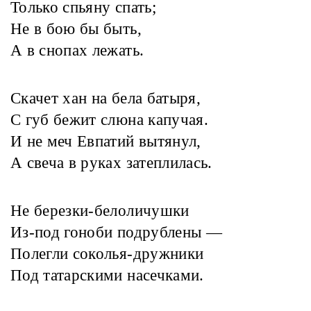
Только спьяну спать;
Не в бою бы быть,
А в снопах лежать.
Скачет хан на бела батыря,
С губ бежит слюна капучая.
И не меч Евпатий вытянул,
А свеча в руках затеплилась.
Не березки-белоличушки
Из-под гоноби подрублены —
Полегли соколья-дружники
Под татарскими насечками.