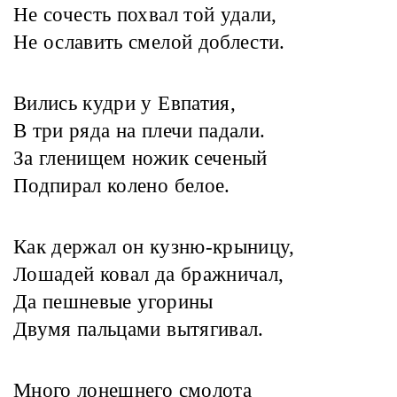
Не сочесть похвал той удали,
Не ославить смелой доблести.
Вились кудри у Евпатия,
В три ряда на плечи падали.
За гленищем ножик сеченый
Подпирал колено белое.
Как держал он кузню-крыницу,
Лошадей ковал да бражничал,
Да пешневые угорины
Двумя пальцами вытягивал.
Много лонешнего смолота