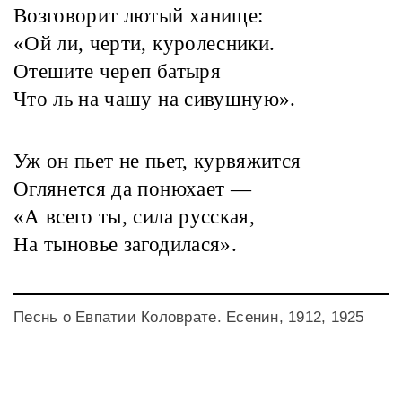
Возговорит лютый ханище:
«Ой ли, черти, куролесники.
Отешите череп батыря
Что ль на чашу на сивушную».
Уж он пьет не пьет, курвяжится
Оглянется да понюхает —
«А всего ты, сила русская,
На тыновье загодилася».
Песнь о Евпатии Коловрате. Есенин, 1912, 1925