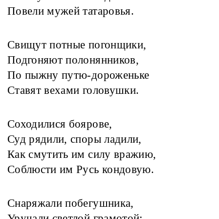
Повели мужей татаровья.
Свищут потные погонщики,
Подгоняют полонянников,
По пыжну путю-дороженьке
Ставят вехами головушки.
Соходилися боярове,
Суд рядили, споры ладили,
Как смутить им силу вражию,
Соблюсти им Русь кондовую.
Снаряжали побегушника,
Уручали светлой грамотой: