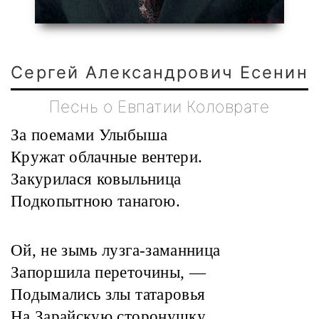
Сергей Александрович Есенин
Песнь о Евпатии Коловрате
За поемами Улыбыша
Кружат облачные вентери.
Закурилася ковыльница
Подкопытною танагою.
Ой, не зымь лузга-заманница
Запоршила переточины, —
Подымались злы татаровья
На Зарайскую сторонушку.