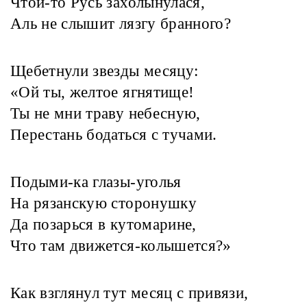
Чтой-то Русь захолынулася,
Аль не слышит лязгу бранного?
Щебетнули звезды месяцу:
«Ой ты, желтое ягнятище!
Ты не мни траву небесную,
Перестань бодаться с тучами.
Подыми-ка глазы-уголья
На рязанскую сторонушку
Да позарься в кутомарине,
Что там движется-колышется?»
Как взглянул тут месяц с привязи,