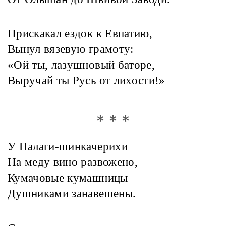
Прискакал ездок к Евпатию,
Вынул вязевую грамоту:
«Ой ты, лазушновый баторе,
Выручай ты Русь от лихости!»
* * *
У Палаги-шинкачерихи
На меду вино развожено,
Кумачовые кумашницы
Душниками занавешены.