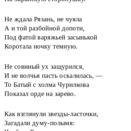
Не ждала Рязань, не чуяла
А и той разбойной допоти,
Под фатой варяжьей засынькой
Коротала ночку темную.
Не совиный ух защурился,
И не волчья пасть оскалилась, —
То Батый с холма Чурилкова
Показал орде на зарево.
Как взглянули звезды-ласточки,
Загадали думу-полымя: