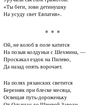
«Ты беги, зови детинушку
На усуду свет Евпатия».
* * *
Ой, не колоб в поле катится
На позыв колдуньи с Шехмина, —
Проскакал ездок на Пилево,
Да назад опять ворочает.
На полях рязанских светится
Березняк при блеске месяца,
Освещая путь-дороженьку
От Олышан до Швивой Заводи.