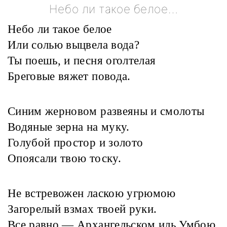
Небо ли такое белое…
Небо ли такое белое
Или солью выцвела вода?
Ты поешь, и песня оголтелая
Бреговые вяжет повода.
Синим жерновом развеяны и смолоты
Водяные зерна на муку.
Голубой простор и золото
Опоясали твою тоску.
Не встревожен ласкою угрюмою
Загорелый взмах твоей руки.
Все равно — Архангельском иль Умбою