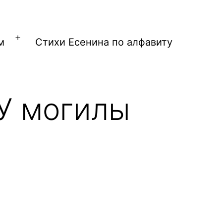
м
Стихи Есенина по алфавиту
Открыть
меню
 У могилы