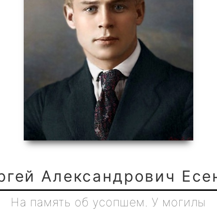
ргей Александрович Есе
На память об усопшем. У могилы