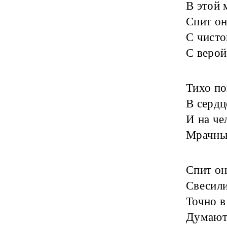
В этой 
Спит он
С чисто
С верой
Тихо по
В сердц
И на че
Мрачные
Спит он
Свесили
Точно в
Думают