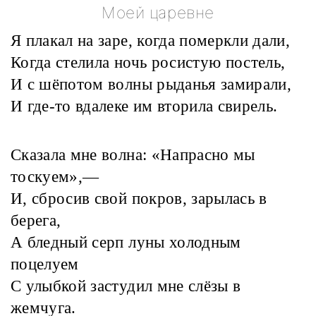
Моей царевне
Я плакал на заре, когда померкли дали,
Когда стелила ночь росистую постель,
И с шёпотом волны рыданья замирали,
И где-то вдалеке им вторила свирель.
Сказала мне волна: «Напрасно мы
тоскуем»,—
И, сбросив свой покров, зарылась в
берега,
А бледный серп луны холодным
поцелуем
С улыбкой застудил мне слёзы в
жемчуга.